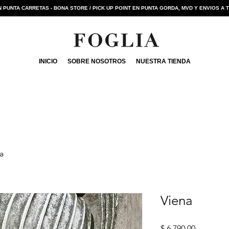
 PUNTA CARRETAS - BONA STORE / PICK UP POINT EN PUNTA GORDA, MVD Y ENVIOS A 
INICIO
SOBRE NOSOTROS
NUESTRA TIENDA
a
Viena
Precio
$ 6.790,00